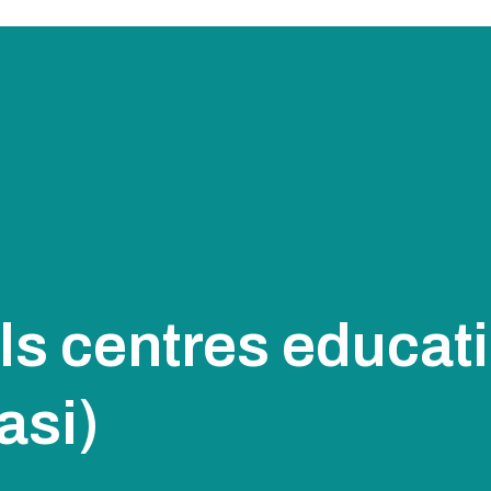
als centres educat
asi)