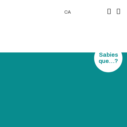
CA
ES
Serveis Formatius
Actualitat
Borsa
Bústia ètica
Sabies
que…?