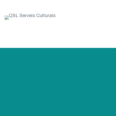
QSL Serveis Culturals
A QSL Serveis Culturals tenim l’objectiu de
generar projectes de servei públic des de
les àrees de la cultura, l’educació,
la participació i les diversitats.
Projectes