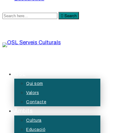
Search
Search
for:
QSL Serveis Culturals
A QSL Serveis Culturals tenim l’objectiu de generar
QSL
projectes de servei públic des de les àrees de
Qui som
la cultura, l’educació, la participació i les diversitats.
Valors
Contacte
Àmbits
Cultura
Educació