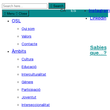
Search
Search
Instagram
CA
ES
for:
Menu
Close
Linkedin
QSL
Qui som
Valors
Contacte
Sabies
Àmbits
que…?
Cultura
Educació
Interculturalitat
Gènere
Participació
Joventut
Interseccionalitat