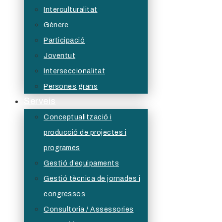
Interculturalitat
Gènere
Participació
Joventut
Interseccionalitat
Persones grans
Serveis
Conceptualització i
producció de projectes i
programes
Gestió d’equipaments
Gestió tècnica de jornades i
congressos
Consultoria / Assessories