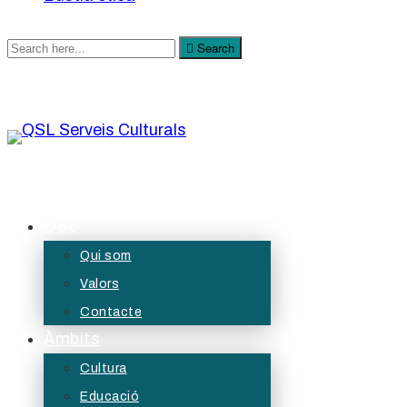
Search
Search
for:
QSL Serveis Culturals
A QSL Serveis Culturals tenim l’objectiu de generar
QSL
projectes de servei públic des de les àrees de
Qui som
la cultura, l’educació, la participació i les diversitats.
Valors
Contacte
Àmbits
Cultura
Educació