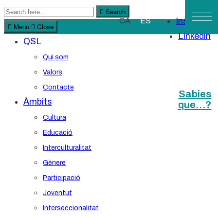
Search
Search
Instagram
CA
ES
for:
Menu
Close
Linkedin
QSL
Qui som
Valors
Contacte
Sabies
Àmbits
que…?
Cultura
Educació
Interculturalitat
Gènere
Participació
Joventut
Interseccionalitat