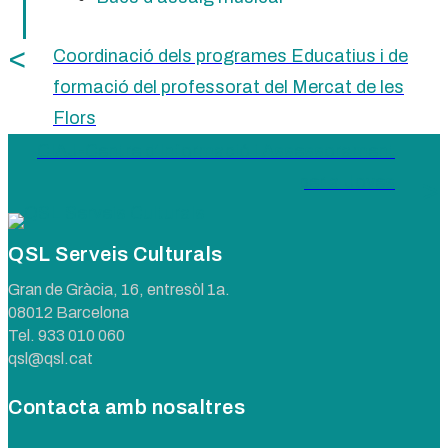
Coordinació dels programes Educatius i de
formació del professorat del Mercat de les
Flors
CIAJ-Centre d’Informació i Assessorament
per a Joves
QSL Serveis Culturals
Gran de Gràcia, 16, entresòl 1a.
08012 Barcelona
Tel.
933 010 060
qsl@qsl.cat
Contacta amb nosaltres