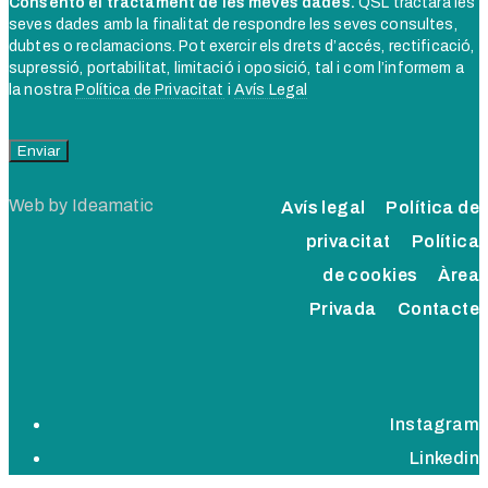
Consento el tractament de les meves dades.
QSL tractarà les
seves dades amb la finalitat de respondre les seves consultes,
dubtes o reclamacions. Pot exercir els drets d’accés, rectificació,
supressió, portabilitat, limitació i oposició, tal i com l’informem a
la nostra
Política de Privacitat
i
Avís Legal
Web by
Ideamatic
Avís legal
Política de
privacitat
Política
de cookies
Àrea
Privada
Contacte
Instagram
Linkedin