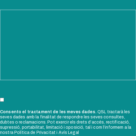
Consento el tractament de les meves dades.
QSL tractarà les
seves dades amb la finalitat de respondre les seves consultes,
dubtes o reclamacions. Pot exercir els drets d’accés, rectificació,
supressió, portabilitat, limitació i oposició, tal i com l’informem a la
nostra
Política de Privacitat
i
Avís Legal