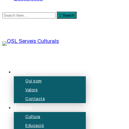
Search
Search
for:
QSL Serveis Culturals
A QSL Serveis Culturals tenim l’objectiu de generar
QSL
projectes de servei públic des de les àrees de
Qui som
la cultura, l’educació, la participació i les diversitats.
Valors
Contacte
Àmbits
Cultura
Educació