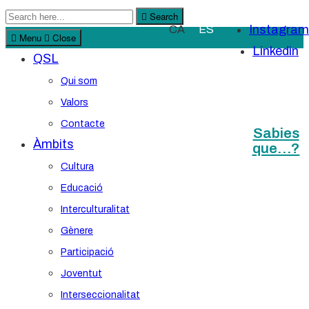
Search
Search
Instagram
CA
ES
for:
Menu
Close
Linkedin
QSL
Qui som
Valors
Contacte
Sabies
Àmbits
que…?
Cultura
Educació
Interculturalitat
Gènere
Participació
Joventut
Interseccionalitat