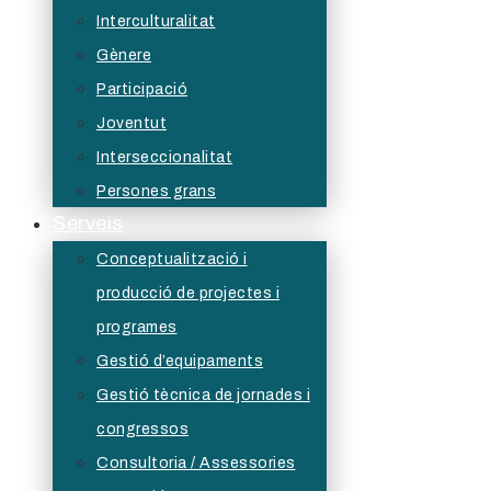
Interculturalitat
Gènere
Participació
Joventut
Interseccionalitat
Persones grans
Serveis
Conceptualització i
producció de projectes i
programes
Gestió d’equipaments
Gestió tècnica de jornades i
congressos
Consultoria / Assessories