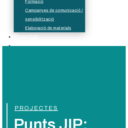
Formació
Campanyes de comunicació /
sensibilització
Elaboració de materials
Projectes
Serveis Formatius
Actualitat
Borsa
Bústia ètica
PROJECTES
Punts JIP: