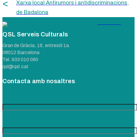
Xarxa local Antirumors i antidiscriminacions,
de Badalona
La Model
QSL Serveis Culturals
Gran de Gràcia, 16, entresòl 1a.
08012 Barcelona
Tel.
933 010 060
qsl@qsl.cat
Contacta amb nosaltres