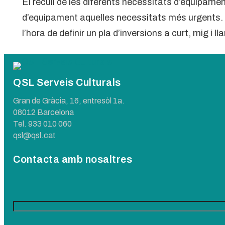
El recull de les diferents necessitats d’equipamen
d’equipament aquelles necessitats més urgents. A
l’hora de definir un pla d’inversions a curt, mig i ll
QSL Serveis Culturals
Gran de Gràcia, 16, entresòl 1a.
08012 Barcelona
Tel.
933 010 060
qsl@qsl.cat
Contacta amb nosaltres