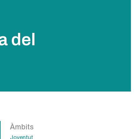
a del
Àmbits
Joventut