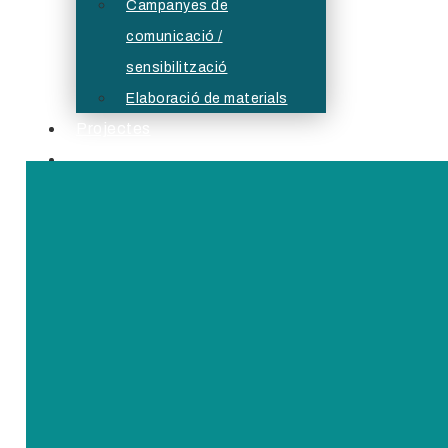
Campanyes de
comunicació /
sensibilització
Elaboració de materials
Projectes
Serveis Formatius
Actualitat
Borsa
Bústia ètica