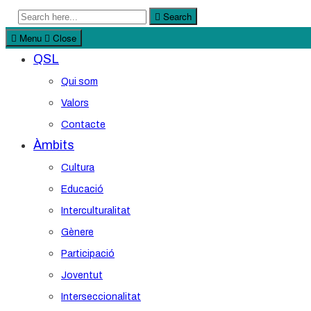
Search
Search
for:
Menu
Close
QSL
Qui som
Valors
Contacte
Àmbits
Cultura
Educació
Interculturalitat
Gènere
Participació
Joventut
Interseccionalitat