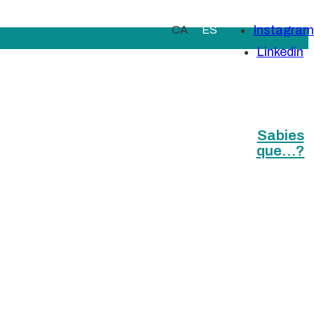
Instagram
CA
ES
Linkedin
Sabies
que…?