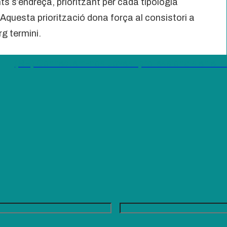
ts s’endreça, prioritzant per cada tipologia
questa priorització dona força al consistori a
arg termini.
(RE) Connectem-nos Joves i professionals en el nou