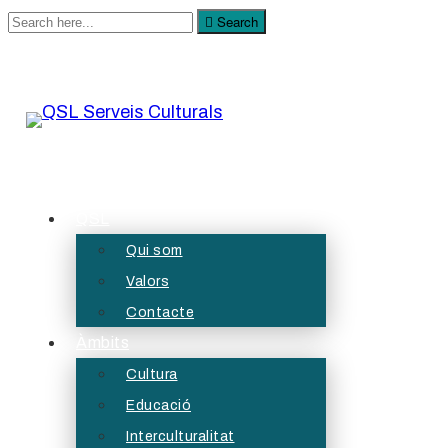
Search
Search
for:
QSL Serveis Culturals
A QSL Serveis Culturals tenim l’objectiu de generar pr
QSL
Qui som
Valors
Contacte
Àmbits
Cultura
Educació
Interculturalitat