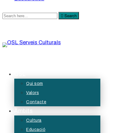
Search
Search
for:
QSL Serveis Culturals
A QSL Serveis Culturals tenim l’objectiu de generar
QSL
projectes de servei públic des de les àrees de
Qui som
la cultura, l’educació, la participació i les diversitats.
Valors
Contacte
Àmbits
Cultura
Educació