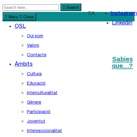
Search
Search
Instagram
CA
for:
Menu
Close
Linkedin
QSL
Qui som
Valors
Contacte
Sabies
Àmbits
que…?
Cultura
Educació
Interculturalitat
Gènere
Participació
Joventut
Interseccionalitat