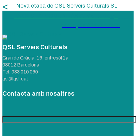
Nova etapa de QSL Serveis Culturals SL
LA GESTIÓ COMUNITÀRIA: Metodologia,
participació i avaluació
QSL Serveis Culturals
Gran de Gràcia, 16, entresòl 1a.
08012 Barcelona
Tel.
933 010 060
qsl@qsl.cat
Contacta amb nosaltres