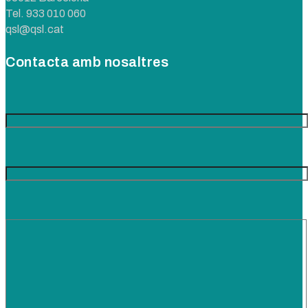
Tel.
933 010 060
qsl@qsl.cat
Contacta amb nosaltres