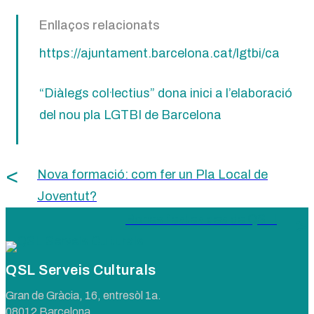
Enllaços relacionats
https://ajuntament.barcelona.cat/lgtbi/ca
“Diàlegs col·lectius” dona inici a l’elaboració
del nou pla LGTBI de Barcelona
Nova formació: com fer un Pla Local de
Joventut?
Bones festes des de QSL!
QSL Serveis Culturals
Gran de Gràcia, 16, entresòl 1a.
08012 Barcelona