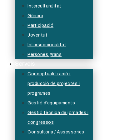
Interculturalitat
Gènere
Participació
Joventut
Interseccionalitat
Persones grans
Serveis
Conceptualització i
producció de projectes i
programes
Gestió d’equipaments
Gestió tècnica de jornades i
congressos
Consultoria / Assessories