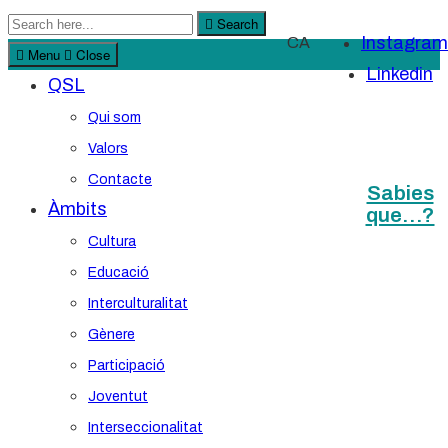
Search
Search
Instagram
CA
for:
Menu
Close
Linkedin
QSL
Qui som
Valors
Contacte
Sabies
Àmbits
que…?
Cultura
Educació
Interculturalitat
Gènere
Participació
Joventut
Interseccionalitat