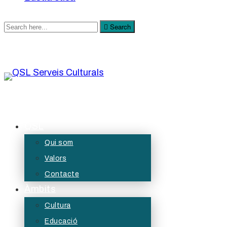
Search
Search
for:
QSL Serveis Culturals
A QSL Serveis Culturals tenim l’objectiu de generar
QSL
projectes de servei públic des de les àrees de
Qui som
la cultura, l’educació, la participació i les diversitats.
Valors
Contacte
Àmbits
Cultura
Educació