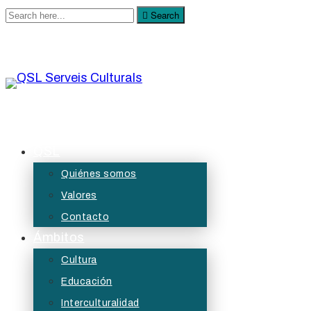
Search
Search
for:
QSL Serveis Culturals
A QSL Serveis Culturals tenim l’objectiu de generar
QSL
projectes de servei públic des de les àrees de
Quiénes somos
la cultura, l’educació, la participació i les diversitats.
Valores
Contacto
Ámbitos
Cultura
Educación
Interculturalidad