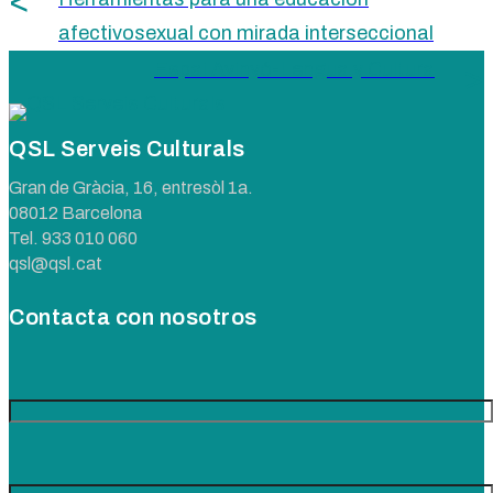
afectivosexual con mirada interseccional
Espai Avinyó-Lengua y Cultura
QSL Serveis Culturals
Gran de Gràcia, 16, entresòl 1a.
08012 Barcelona
Tel.
933 010 060
qsl@qsl.cat
Contacta con nosotros