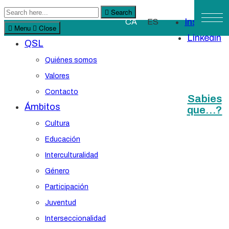
Search
Search
Instagram
CA
ES
for:
Menu
Close
Linkedin
QSL
Quiénes somos
Valores
Contacto
Sabies
Ámbitos
que…?
Cultura
Educación
Interculturalidad
Género
Participación
Juventud
Interseccionalidad