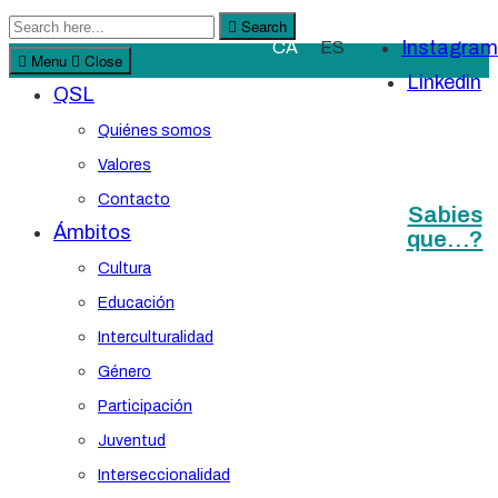
Search
Search
Instagram
CA
ES
for:
Menu
Close
Linkedin
QSL
Quiénes somos
Valores
Contacto
Sabies
Ámbitos
que…?
Cultura
Educación
Interculturalidad
Género
Participación
Juventud
Interseccionalidad