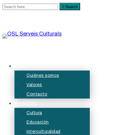
Search
Search
for:
QSL Serveis Culturals
A QSL Serveis Culturals tenim l’objectiu de generar
QSL
projectes de servei públic des de les àrees de
Quiénes somos
la cultura, l’educació, la participació i les diversitats.
Valores
Contacto
Ámbitos
Cultura
Educación
Interculturalidad