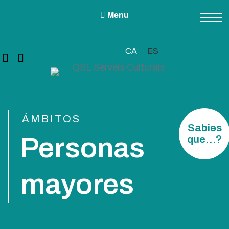
Menu
CA
ES
QSL Serveis Culturals
A QSL Serveis Culturals tenim l’objectiu de generar projectes de
servei públic des de les àrees de la cultura, l’educació, la participació i
les diversitats.
ÁMBITOS
Sabies
Personas
que…?
mayores