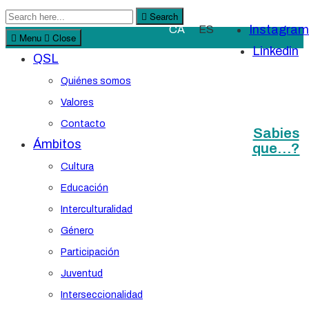
Search
Search
Instagram
CA
ES
for:
Menu
Close
Linkedin
QSL
Quiénes somos
Valores
Contacto
Sabies
Ámbitos
que…?
Cultura
Educación
Interculturalidad
Género
Participación
Juventud
Interseccionalidad