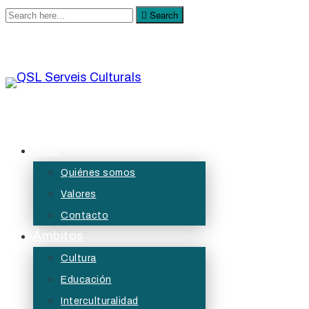
Search
Search
for:
QSL Serveis Culturals
A QSL Serveis Culturals tenim l’objectiu de generar
QSL
projectes de servei públic des de les àrees de
Quiénes somos
la cultura, l’educació, la participació i les diversitats.
Valores
Contacto
Ámbitos
Cultura
Educación
Interculturalidad