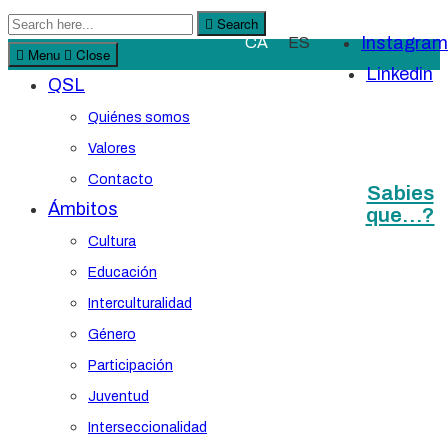
Search
Search
Instagram
CA
ES
for:
Menu
Close
Linkedin
QSL
Quiénes somos
Valores
Contacto
Sabies
Ámbitos
que…?
Cultura
Educación
Interculturalidad
Género
Participación
Juventud
Interseccionalidad