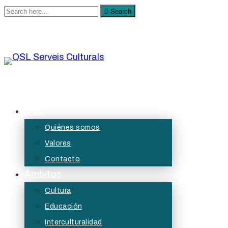
Search
Search
for:
QSL Serveis Culturals
A QSL Serveis Culturals tenim l’objectiu de generar
QSL
projectes de servei públic des de les àrees de
Quiénes somos
la cultura, l’educació, la participació i les diversitats.
Valores
Contacto
Ámbitos
Cultura
Educación
Interculturalidad