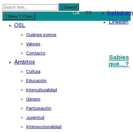
Search
Search
Instagram
CA
ES
for:
Menu
Close
Linkedin
QSL
Quiénes somos
Valores
Contacto
Sabies
Ámbitos
que…?
Cultura
Educación
Interculturalidad
Género
Participación
Juventud
Interseccionalidad