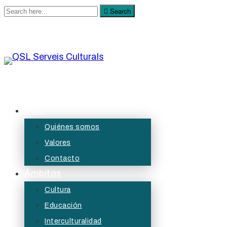
Search
Search
for:
QSL Serveis Culturals
A QSL Serveis Culturals tenim l’objectiu de generar
QSL
projectes de servei públic des de les àrees de
Quiénes somos
la cultura, l’educació, la participació i les diversitats.
Valores
Contacto
Ámbitos
Cultura
Educación
Interculturalidad