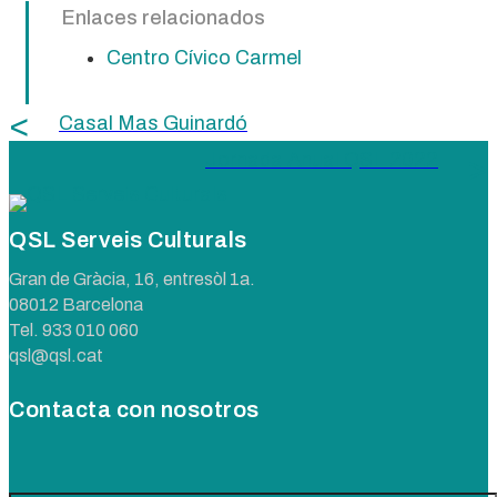
Enlaces relacionados
Centro Cívico Carmel
Casal Mas Guinardó
Jornada Anual QSL 2022
QSL Serveis Culturals
Gran de Gràcia, 16, entresòl 1a.
08012 Barcelona
Tel.
933 010 060
qsl@qsl.cat
Contacta con nosotros