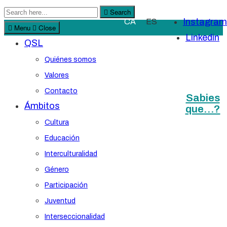
Search
Search
Instagram
CA
ES
for:
Menu
Close
Linkedin
QSL
Quiénes somos
Valores
Contacto
Sabies
Ámbitos
que…?
Cultura
Educación
Interculturalidad
Género
Participación
Juventud
Interseccionalidad