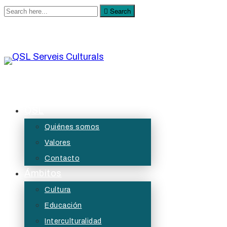
Search
Search
for:
QSL Serveis Culturals
A QSL Serveis Culturals tenim l’objectiu de generar
QSL
projectes de servei públic des de les àrees de
Quiénes somos
la cultura, l’educació, la participació i les diversitats.
Valores
Contacto
Ámbitos
Cultura
Educación
Interculturalidad